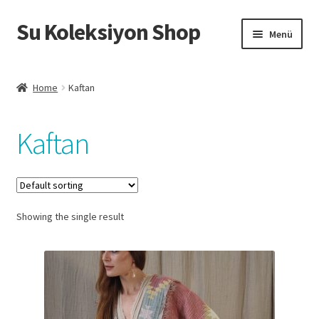
Su Koleksiyon Shop
Dolaşıma
İçeriğe
Menü
geç
geç
Giriş
Home
Kaftan
Hesabım
Kaftan
Ödeme
Sepet
Showing the single result